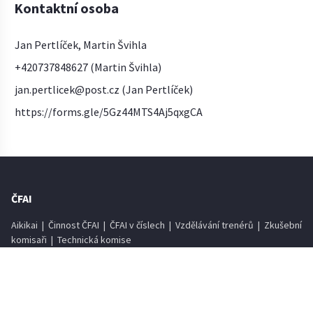
Kontaktní osoba
Jan Pertlíček, Martin Švihla
+420737848627 (Martin Švihla)
jan.pertlicek@post.cz (Jan Pertlíček)
https://forms.gle/5Gz44MTS4Aj5qxgCA
ČFAI
Aikikai
|
Činnost ČFAI
|
ČFAI v číslech
|
Vzdělávání trenérů
|
Zkušební
komisaři
|
Technická komise
Oficiální dokumenty
|
Partneři
|
Informační systém
MATERIÁLY O AIKIDO